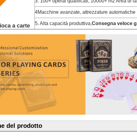
3. 100+ operai qualificati, 10000+ m2 Area di la
4Macchine avanzate, attrezzature automatiche
5. Alta capacità produttiva,
Consegna veloce ga
oca a carte
ne del prodotto