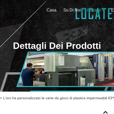
Casa.
Su Di Noi
Prodotti
E
Dettagli Dei Prodotti
>
L'oro ha personalizzato le carte da gioco di plastica impermeabili 6