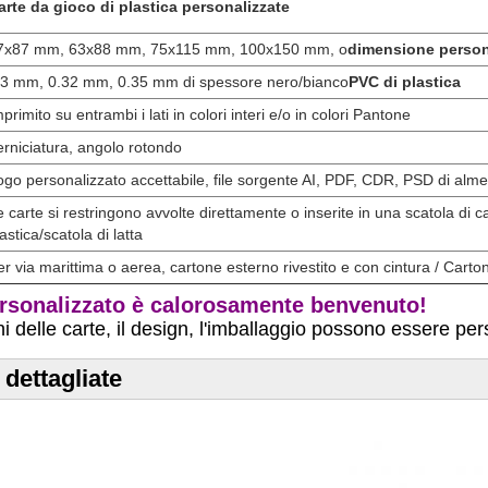
arte da gioco di plastica personalizzate
7x87 mm, 63x88 mm, 75x115 mm, 100x150 mm, o
dimensione person
.3 mm, 0.32 mm, 0.35 mm di spessore nero/bianco
PVC di plastica
primito su entrambi i lati in colori interi e/o in colori Pantone
erniciatura, angolo rotondo
ogo personalizzato accettabile, file sorgente AI, PDF, CDR, PSD di alm
e carte si restringono avvolte direttamente o inserite in una scatola di ca
astica/scatola di latta
er via marittima o aerea, cartone esterno rivestito e con cintura / Carton
ersonalizzato è calorosamente benvenuto!
i delle carte, il design, l'imballaggio possono essere per
dettagliate