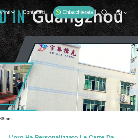
Contattaci
Chiacchierata
venti
3*88mm
L'oro Ha Personalizzato Le Carte Da