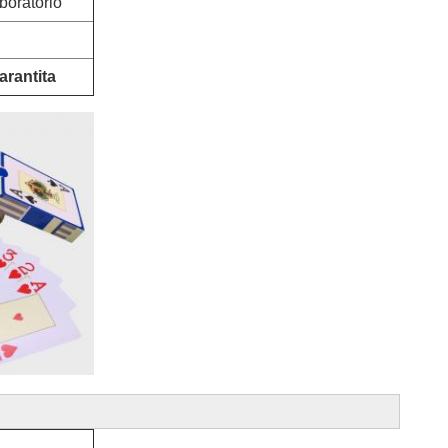
boratorio
rantita