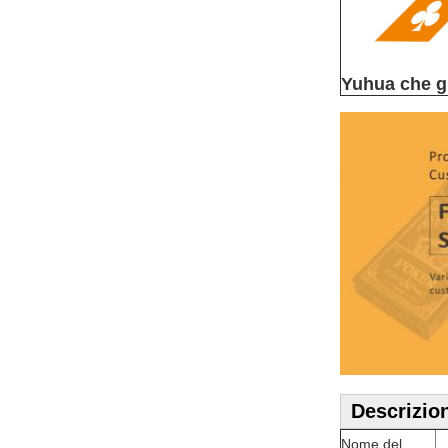
Yuhua che gi
Descrizio
Nome del