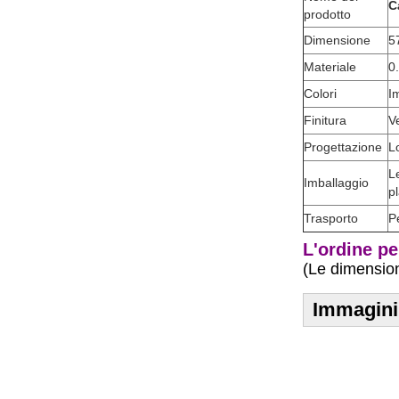
C
prodotto
Dimensione
5
Materiale
0
Colori
Im
Finitura
V
Progettazione
L
L
Imballaggio
pl
Trasporto
P
L'ordine p
(Le dimension
Immagini 