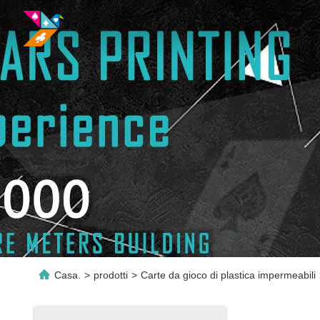
Casa.
>
prodotti
>
Carte da gioco di plastica impermeabili