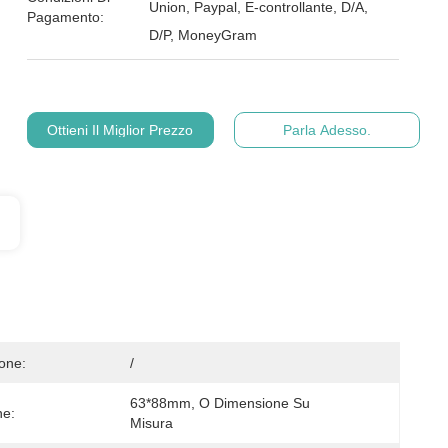
Union, Paypal, E-controllante, D/A,
Pagamento:
D/P, MoneyGram
Ottieni Il Miglior Prezzo
Parla Adesso.
ione:
/
63*88mm, O Dimensione Su 
ne:
Misura