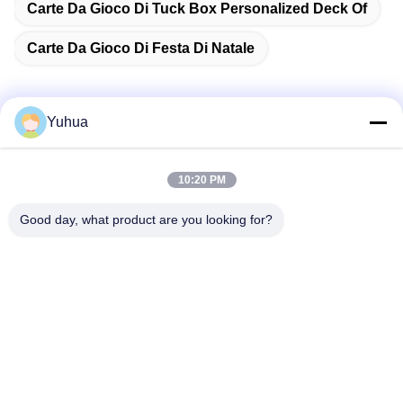
Carte Da Gioco Di Tuck Box Personalized Deck Of
Carte Da Gioco Di Festa Di Natale
Yuhua
Contatto rapido
10:20 PM
Indirizzo
Good day, what product are you looking for?
Guangdong Yuhua Playing Cards Co., Ltd. Aggiungi: n. 26
Lixin 6th Road, Zengcheng District, Guangzhou
Telefono
86-18676880318
E-mail
yhprint@yuhuapuke.com