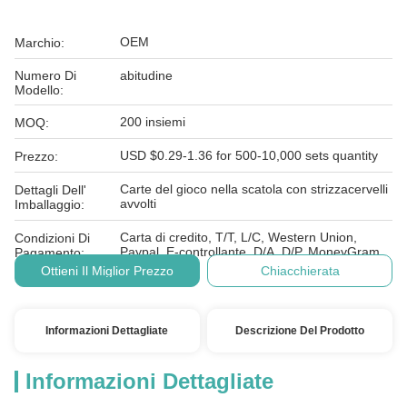
OEM
Marchio:
Numero Di
abitudine
Modello:
200 insiemi
MOQ:
USD $0.29-1.36 for 500-10,000 sets quantity
Prezzo:
Carte del gioco nella scatola con strizzacervelli
Dettagli Dell'
avvolti
Imballaggio:
Carta di credito, T/T, L/C, Western Union,
Condizioni Di
Paypal, E-controllante, D/A, D/P, MoneyGram
Pagamento:
Ottieni Il Miglior Prezzo
Chiacchierata
Informazioni Dettagliate
Descrizione Del Prodotto
Informazioni Dettagliate