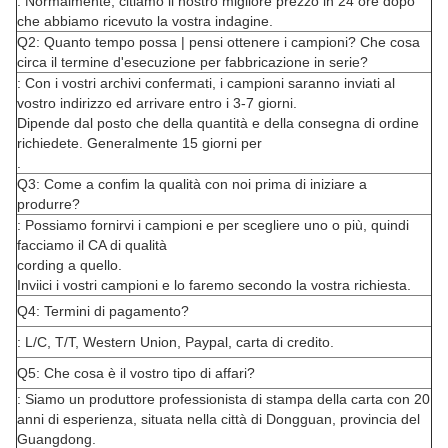
: Normalmente, citiamo il nostro migliore prezzo in 24 ore dopo
che abbiamo ricevuto la vostra indagine.
Q2: Quanto tempo possa | pensi ottenere i campioni? Che cosa
circa il termine d'esecuzione per fabbricazione in serie?
: Con i vostri archivi confermati, i campioni saranno inviati al
vostro indirizzo ed arrivare entro i 3-7 giorni.
Dipende dal posto che della quantità e della consegna di ordine
richiedete. Generalmente 15 giorni per
.
Q3: Come a confim la qualità con noi prima di iniziare a
produrre?
: Possiamo fornirvi i campioni e per scegliere uno o più, quindi
facciamo il CA di qualità
cording a quello.
Inviici i vostri campioni e lo faremo secondo la vostra richiesta.
Q4: Termini di pagamento?
: L/C, T/T, Western Union, Paypal, carta di credito.
Q5: Che cosa è il vostro tipo di affari?
: Siamo un produttore professionista di stampa della carta con 20
anni di esperienza, situata nella città di Dongguan, provincia del
Guangdong.