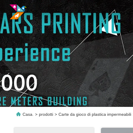
Casa.
>
prodotti
>
Carte da gioco di plastica impermeabili