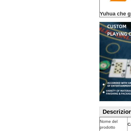
Yuhua che gi
Descrizio
Nome del
C
prodotto