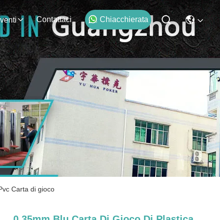
Contattaci
Chiacchierata
venti
Pvc Carta di gioco
0.35mm Blu Carta Di Gioco Di Plastica