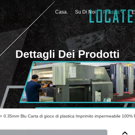
Casa.
Su Di Noi
Prodotti
E
Dettagli Dei Prodotti
>
0.35mm Blu Carta di gioco di plastica Imprimito impermeabile 100% 