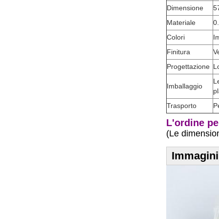
Dimensione
5
Materiale
0
Colori
Im
Finitura
V
Progettazione
L
L
Imballaggio
pl
Trasporto
P
L'ordine p
(Le dimension
Immagini 