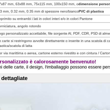
7x87 mm, 63x88 mm, 75x115 mm, 100x150 mm, o
dimensione person
.3 mm, 0.32 mm, 0.35 mm di spessore nero/bianco
PVC di plastica
primito su entrambi i lati in colori interi e/o in colori Pantone
erniciatura, angolo rotondo
ogo personalizzato accettabile, file sorgente AI, PDF, CDR, PSD di alm
e carte si restringono avvolte direttamente o inserite in una scatola di ca
astica/scatola di latta
er via marittima o aerea, cartone esterno rivestito e con cintura / Carton
ersonalizzato è calorosamente benvenuto!
i delle carte, il design, l'imballaggio possono essere per
dettagliate