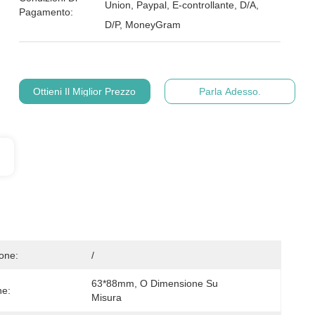
Union, Paypal, E-controllante, D/A,
Pagamento:
D/P, MoneyGram
Ottieni Il Miglior Prezzo
Parla Adesso.
ione:
/
63*88mm, O Dimensione Su 
ne:
Misura