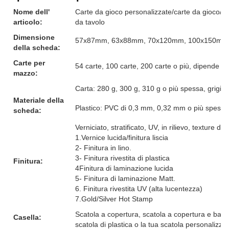
Nome dell'
Carte da gioco personalizzate/carte da gioco/cart
articolo:
da tavolo
Dimensione
57x87mm, 63x88mm, 70x120mm, 100x150mm o l
della scheda:
Carte per
54 carte, 100 carte, 200 carte o più, dipende da
mazzo:
Carta: 280 g, 300 g, 310 g o più spessa, grigio/
Materiale della
Plastico: PVC di 0,3 mm, 0,32 mm o più spesso
scheda:
Verniciato, stratificato, UV, in rilievo, texture di 
1.Vernice lucida/finitura liscia
2- Finitura in lino.
3- Finitura rivestita di plastica
Finitura:
4Finitura di laminazione lucida
5- Finitura di laminazione Matt.
6. Finitura rivestita UV (alta lucentezza)
7.Gold/Silver Hot Stamp
Scatola a copertura, scatola a copertura e base
Casella:
scatola di plastica o la tua scatola personalizza