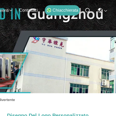
Contattaci
Chiacchierata
venti
divertente
Disegno Del Logo Personalizzato