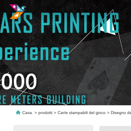
Casa.
>
prodotti
>
Carte stampabili del gioco
>
Disegno del