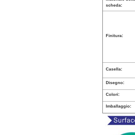
scheda:
Finitura:
Casella:
Disegno:
Colori:
Imballaggio: