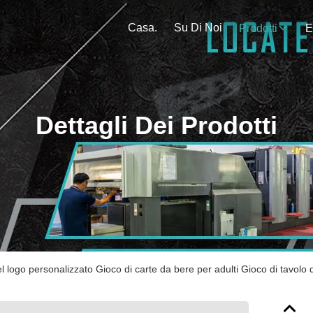
Casa.
Su Di Noi
Prodotti
E
Dettagli Dei Prodotti
 logo personalizzato Gioco di carte da bere per adulti Gioco di tavolo 