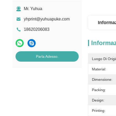
Mr. Yuhua
yhprint@yuhuapuke.com
Informaz
18620206083
Informaz
Parla Adesso.
Luogo Di Origi
Material:
Dimensione:
Packing:
Design:
Printing: