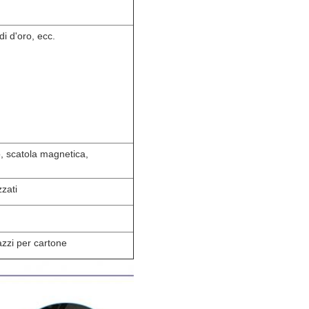
rdi d'oro, ecc.
o, scatola magnetica,
zzati
azzi per cartone