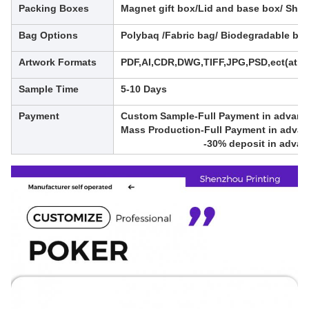
Packing Boxes
Magnet gift box/Lid and base box/ Ship
Bag Options
Polybaq /Fabric bag/ Biodegradable ba
Artwork Formats
PDF,AI,CDR,DWG,TIFF,JPG,PSD,ect(at lea
Sample Time
5-10 Days
Payment
Custom Sample-Full Payment in advan
Mass Production-Full Payment in advanc
-30% deposit in advance,balanc