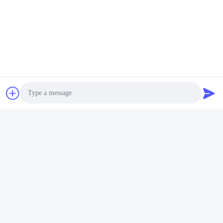
Photo
Video Call
Audio Call