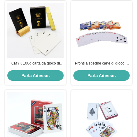
CMYK 100g carta da gioco di
Pronti a spedire carte di gioco in
carta a base nera su misura con
plastica impermeabile con
bordo dorato e scatola di carta
300/350/400 grammi di carta
Parla Adesso.
Parla Adesso.
stampata in foglio
d'arte