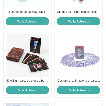
Disegno personalizzato CMYK
Stampa su misura con confezioni
Stampa carte da gioco lavabili
a doppia schiera Poker lavabile
con logo personalizzato da
100% tutto di plastica Carte da
Parla Adesso.
Parla Adesso.
professionista
gioco PVC impermeabile
63x88mm carta da gioco a bordo
Costumi di animazione di cartoni
oro rosso carta nera con texture
animati personalizzati Cosplay
print
Deck di carte da gioco stampato
Parla Adesso.
Parla Adesso.
per carta normale