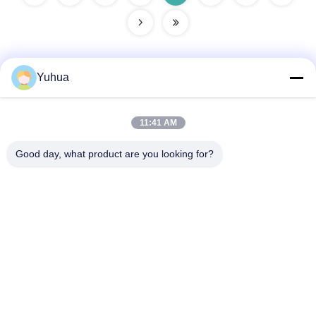
Yuhua
Contatto rapido
11:41 AM
Indirizzo
Good day, what product are you looking for?
Guangdong Yuhua Playing Cards Co., Ltd. Aggiungi: n. 26
Lixin 6th Road, Zengcheng District, Guangzhou
Telefono
86-18676880318
E-mail
yhprint@yuhuapuke.com