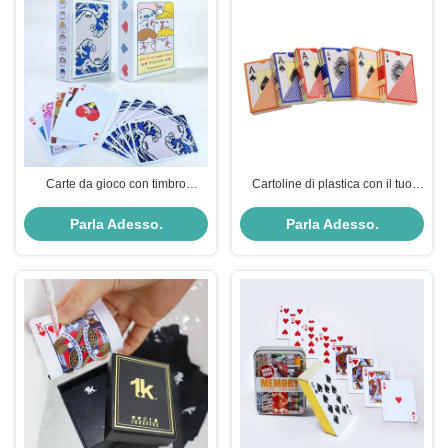
Carte da gioco con timbro
Cartoline di plastica con il tuo
personalizzabili per
logo stampato Disegno classico
l'apprendimento e la stampa su
63x88mm O personalizzato
Parla Adesso.
Parla Adesso.
misura