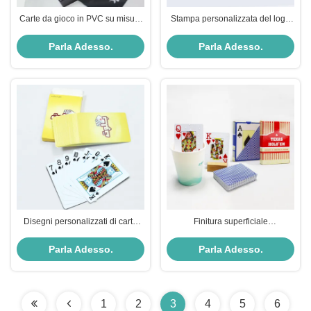
Carte da gioco in PVC su misura
Stampa personalizzata del logo
Carte da poker placcate in oro
Carte da gioco Carte da
lisce Negro fresco Creativo
spettacolo classiche durevoli con
Parla Adesso.
Parla Adesso.
durevole
scatola di latta
Disegni personalizzati di carte
Finitura superficiale
con caratteristiche olografiche e
personalizzata, impermeabile,
impermeabili in Arabia Saudita
Jumbo Index, set di carte da
Parla Adesso.
Parla Adesso.
poker di plastica
1
2
3
4
5
6