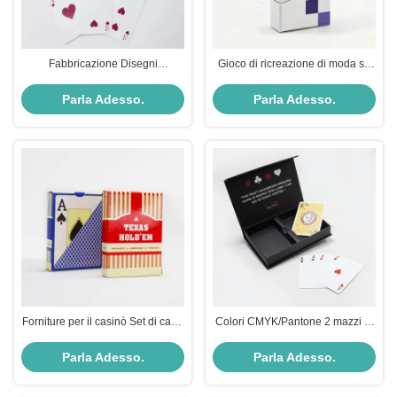
Fabbricazione Disegni
Gioco di ricreazione di moda su
personalizzati donne carte da
misura carte da gioco stampato
gioco rosa per coppia gioco
impermeabile durevole con
Parla Adesso.
Parla Adesso.
personalizzato
plastica CMYK
Forniture per il casinò Set di carte
Colori CMYK/Pantone 2 mazzi di
da gioco in plastica stampate su
carte da caffè stampate con
misura per il gioco di
scatola magnetica
Parla Adesso.
Parla Adesso.
intrattenimento