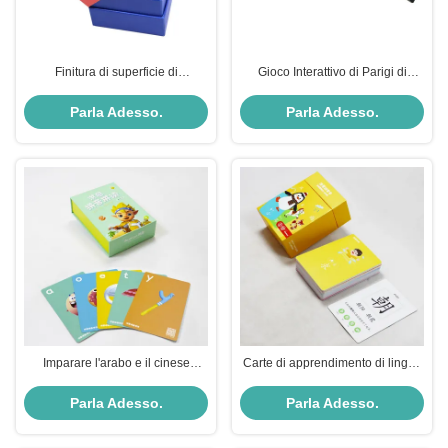
Finitura di superficie di
Gioco Interattivo di Parigi di
laminazione e design
Memoria Alfabeto Prescolare
personalizzato per schede di
Puzzle E Flash Card Per Bambini
Parla Adesso.
Parla Adesso.
apprendimento coreane
personalizzate
Imparare l'arabo e il cinese
Carte di apprendimento di lingue
Flashcard stampati su misura per
personalizzate giocattolo per
bambini in formato EPS
bambini in età precoce
Parla Adesso.
Parla Adesso.