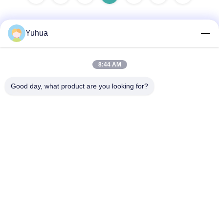
Yuhua
Contatto rapido
8:44 AM
Indirizzo
Good day, what product are you looking for?
Guangdong Yuhua Playing Cards Co., Ltd. Aggiungi: n. 26
Lixin 6th Road, Zengcheng District, Guangzhou
Telefono
86-18676880318
E-mail
yhprint@yuhuapuke.com
Politica sulla privacy
|
Mappa del sito
| La Cina va bene. Qualità