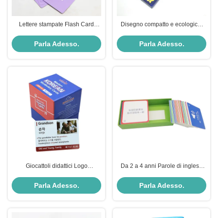
Lettere stampate Flash Card
Disegno compatto e ecologico,
Learning For Kids Disegno di
personalizzabile
logo personalizzato giocattolo di
Parla Adesso.
Parla Adesso.
intelligenza
Giocattoli didattici Logo
Da 2 a 4 anni Parole di inglese
personalizzato OEM Carta di
giocattoli di apprendimento Carte
apprendimento stampa per
con logo personalizzato e flash
Parla Adesso.
Parla Adesso.
bambini bambini