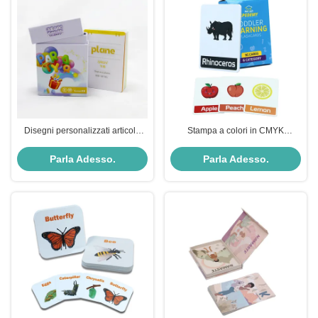
Disegni personalizzati articolo
Stampa a colori in CMYK
personalizzare gioco di carte per
Dimensioni personalizzate Parole
bambini stampato alfabeto
inglesi giocattolo per bambini
Parla Adesso.
Parla Adesso.
numero flash cards