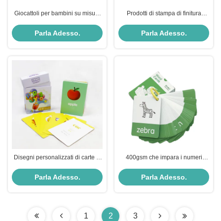
Giocattoli per bambini su misura
Prodotti di stampa di finitura
con verniciatura per riconoscere
superficiale personalizzata
gli animali
Cartoline flash per cartoline in
Parla Adesso.
Parla Adesso.
bianco da scrivere
Disegni personalizzati di carte di
400gsm che impara i numeri
apprendimento inglese per
Flashcards
bambini disegni personalizzati di
Parla Adesso.
Parla Adesso.
fonetica laser flashcards per
bambini
1
2
3